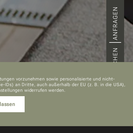
ANFRAGEN
BUCHEN
tungen vorzunehmen sowie personalisierte und nicht-
IDs) an Dritte, auch außerhalb der EU (z. B. in die USA),
7
instellungen widerrufen werden.
AUG.
lassen
8
AUG.