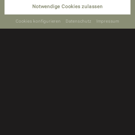
BUCHEN
Notwendige Cookies zulassen
Cookies konfigurieren
Datenschutz
Impressum
Eintauchen und Wohlfühlen –
Erfrischung trifft Natur
In unserer Wasserwelt erwartet Sie ein perfektes
Gleichgewicht zwischen Aktivität und Entspannung.
Unsere vielfältigen Pools bieten Ihnen die
Möglichkeit, sich sportlich zu betätigen oder in aller
Ruhe zu entspannen – jeweils mit einem
wunderschönen Blick in unseren sorgfältig
angelegten Wellnessgarten.