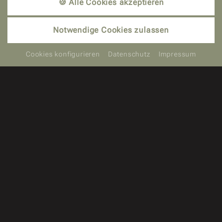
🍪 Alle Cookies akzeptieren
BUCHEN
Notwendige Cookies zulassen
Cookies konfigurieren
Datenschutz
Impressum
Reinerhof Hotelplan
Alles auf einen Blick!
Willkommen im Reinerhof – Ihrem 4-Sterne-
Wellnesshotel im Bayerischen Wald! Eingebettet in
die idyllische Natur des Luftkurorts Sankt Englmar in
Niederbayern erwartet Sie ein Ort der Ruhe und
Erholung.
Genießen Sie entspannte Tage in stilvoll
eingerichteten Zimmern, lassen Sie sich im
großzügigen Spa-Bereich verwöhnen und erleben Sie