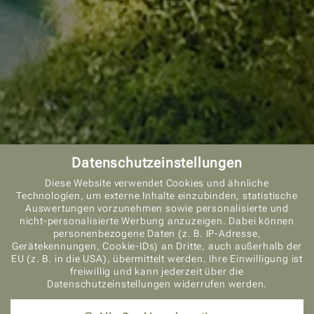
Datenschutzeinstellungen
Diese Website verwendet Cookies und ähnliche
Technologien, um externe Inhalte einzubinden, statistische
Auswertungen vorzunehmen sowie personalisierte und
nicht-personalisierte Werbung anzuzeigen. Dabei können
personenbezogene Daten (z. B. IP-Adresse,
ANFRAGEN
Gerätekennungen, Cookie-IDs) an Dritte, auch außerhalb der
EU (z. B. in die USA), übermittelt werden. Ihre Einwilligung ist
freiwillig und kann jederzeit über die
Datenschutzeinstellungen widerrufen werden.